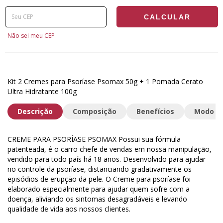
Entregas para o CEP:
ALTERAR CEP
CALCULAR
Não sei meu CEP
Kit 2 Cremes para Psoríase Psomax 50g + 1 Pomada Cerato
Ultra Hidratante 100g
Descrição
Composição
Benefícios
Modo de
CREME PARA PSORÍASE PSOMAX Possui sua fórmula
patenteada, é o carro chefe de vendas em nossa manipulação,
vendido para todo país há 18 anos. Desenvolvido para ajudar
no controle da psoríase, distanciando gradativamente os
episódios de erupção da pele. O Creme para psoríase foi
elaborado especialmente para ajudar quem sofre com a
doença, aliviando os sintomas desagradáveis e levando
qualidade de vida aos nossos clientes.