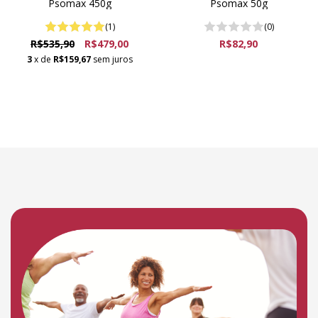
Psomax 450g
Psomax 50g
(1)
(0)
R$535,90
R$479,00
R$82,90
3
x de
R$159,67
sem juros