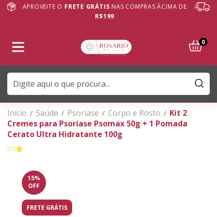
APROVEITE O
FRETE GRÁTIS
NAS COMPRAS ÁCIMA DE
R$199
0
Início
Saúde
Psoríase
Corpo e Rosto
Kit 2
/
/
/
/
Cremes para Psoríase Psomax 50g + 1 Pomada
Cerato Ultra Hidratante 100g
0.0
15
%
OFF
FRETE GRÁTIS