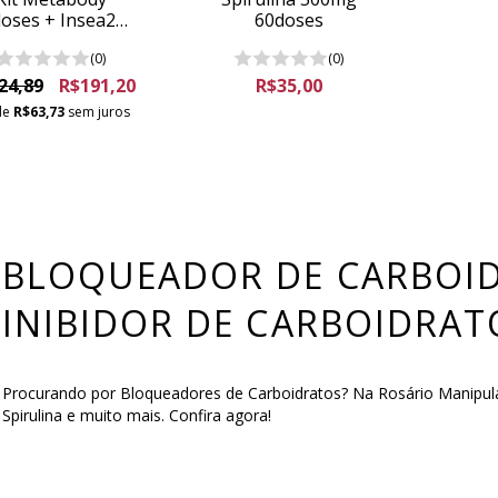
oses + Insea2®
60doses
60doses para
(0)
(0)
inuir medidas e
bloqueiar
24,89
R$191,20
R$35,00
carboidratos
de
R$63,73
sem juros
BLOQUEADOR DE CARBOID
INIBIDOR DE CARBOIDRAT
Procurando por Bloqueadores de Carboidratos? Na Rosário Manipula
Spirulina e muito mais. Confira agora!