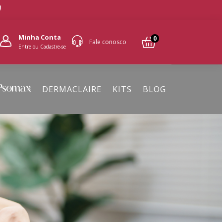
Minha Conta
0
Fale conosco
Entre ou Cadastre-se
DERMACLAIRE
KITS
BLOG