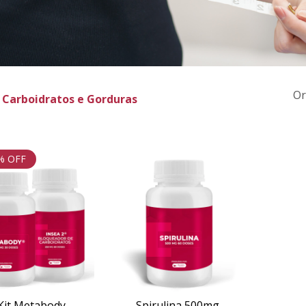
Or
 Carboidratos e Gorduras
% OFF
Kit Metabody
Spirulina 500mg