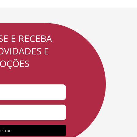
SE E RECEBA
OVIDADES E
OÇÕES
strar