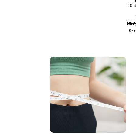
30d
dim
R$2
3
x 