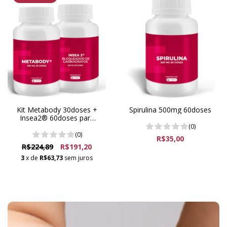
Kit Metabody 30doses +
Spirulina 500mg 60doses
Insea2® 60doses para
diminuir medidas e
(0)
bloqueiar carboidratos
(0)
R$35,00
R$224,89
R$191,20
3
x de
R$63,73
sem juros