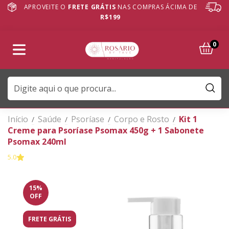
APROVEITE O
FRETE GRÁTIS
NAS COMPRAS ÁCIMA DE
R$199
0
Início
Saúde
Psoríase
Corpo e Rosto
Kit 1
/
/
/
/
Creme para Psoríase Psomax 450g + 1 Sabonete
Psomax 240ml
5.0
15
%
OFF
FRETE GRÁTIS