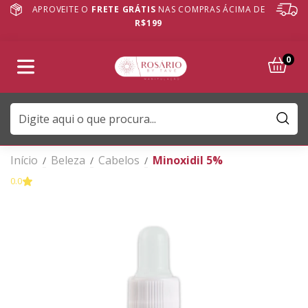
APROVEITE O
FRETE GRÁTIS
NAS COMPRAS ÁCIMA DE
R$199
0
Início
Beleza
Cabelos
Minoxidil 5%
/
/
/
0.0