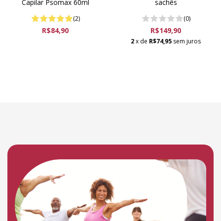
Capilar Psomax 60ml
sachês
(2)
(0)
R$84,90
R$149,90
2
x de
R$74,95
sem juros