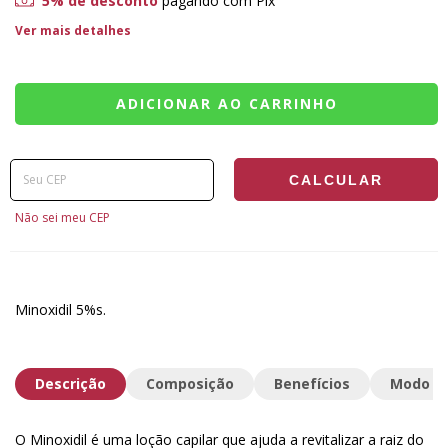
5% de desconto
pagando com Pix
Ver mais detalhes
Entregas para o CEP:
ALTERAR CEP
CALCULAR
Não sei meu CEP
Minoxidil 5%s.
Descrição
Composição
Benefícios
Modo de
O Minoxidil é uma loção capilar que ajuda a revitalizar a raiz do