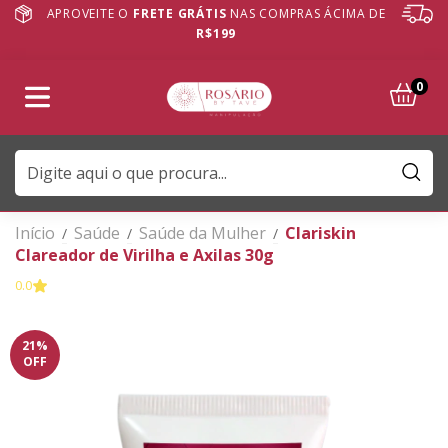
APROVEITE O
FRETE GRÁTIS
NAS COMPRAS ÁCIMA DE
R$199
0
Início
Saúde
Saúde da Mulher
Clariskin
/
/
/
Clareador de Virilha e Axilas 30g
0.0
21
%
OFF