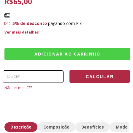
R$65,00
5% de desconto
pagando com Pix
Ver mais detalhes
Entregas para o CEP:
ALTERAR CEP
CALCULAR
Não sei meu CEP
Descrição
Composição
Benefícios
Modo de